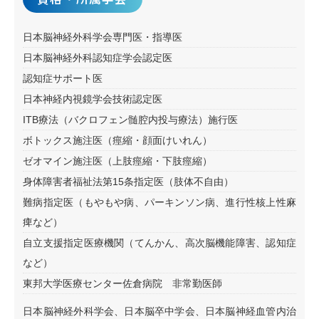
日本脳神経外科学会専門医・指導医
日本脳神経外科認知症学会認定医
認知症サポート医
日本神経内視鏡学会技術認定医
ITB療法（バクロフェン髄腔内投与療法）施行医
ボトックス施注医（痙縮・顔面けいれん）
ゼオマイン施注医（上肢痙縮・下肢痙縮）
身体障害者福祉法第15条指定医（肢体不自由）
難病指定医（もやもや病、パーキンソン病、進行性核上性麻
痺など）
自立支援指定医療機関（てんかん、高次脳機能障害、認知症
など）
東邦大学医療センター佐倉病院 非常勤医師
日本脳神経外科学会、日本脳卒中学会、日本脳神経血管内治