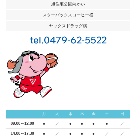
旭住宅公園向かい
スターバックスコーヒー横
ヤックスドラッグ横
tel.0479-62-5522
月
火
水
木
金
土
日
09:00～12:00
●
／
●
●
●
●
／
14:00～17:30
●
／
●
●
●
／
／