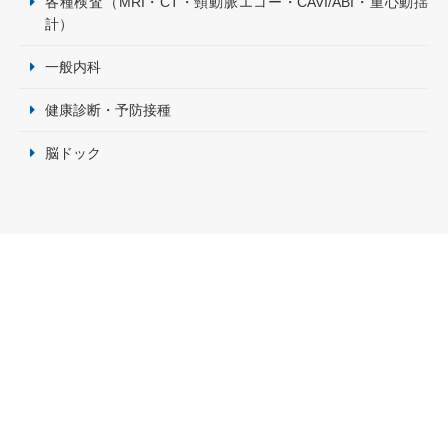
各種検査（MRI・CT・頸動脈エコー・CAVI/ABI・重心動揺
計）
一般内科
健康診断・予防接種
脳ドック